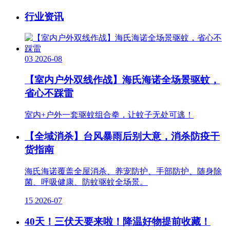
行业资讯
03
2026-08
【室内户外双线作战】海氏海诺全场景驱蚊，
省心不踩雷
室内+户外一套驱蚊组合拳，让蚊子无处可逃！
【全域消杀】台风暴雨后别大意，消杀防疫干
货指南
海氏海诺覆盖全屋消杀、养宠防护、手部防护、随身除
菌、呼吸健康、防蚊驱蚊全场景。
15
2026-07
40天！三伏天要来啦！降温好物提前收藏！