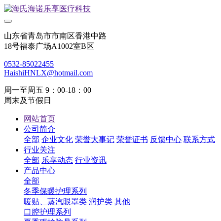
山东省青岛市市南区香港中路
18号福泰广场A1002室B区
0532-85022455
HaishiHNLX@hotmail.com
周一至周五 9：00-18：00
周末及节假日
网站首页
公司简介
全部
企业文化
荣誉大事记
荣誉证书
反馈中心
联系方式
行业关注
全部
乐享动态
行业资讯
产品中心
全部
冬季保暖护理系列
暖贴、蒸汽眼罩类
润护类
其他
口腔护理系列