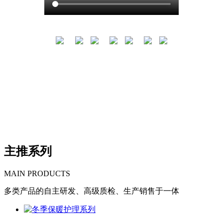
理念，致力于满足用户追求健康与品质生
活的需求，势必深入行业内一流生产商行
列。
现拥有符合GMP标准的现代化厂房、车间
及物流仓储设施，先进的生产设备及高科
集团厂区总占
集团旗下共计
现代化口罩生
集团有专家教
技检测仪器。引进包括中国药学会专家、
地
子公司
产线
授等在内职工
近
教授、博士及执业药师在内的职工近2000
500
20
30
2000
人，由台湾、德国等多所科研机构、企业
余亩
余家
余条
提供技术支持与协作。先进的生产、检验
人
设备及优秀人才汇聚，为优质产品奠定坚
实基础。
主推系列
MAIN PRODUCTS
多类产品的自主研发、高级质检、生产销售于一体