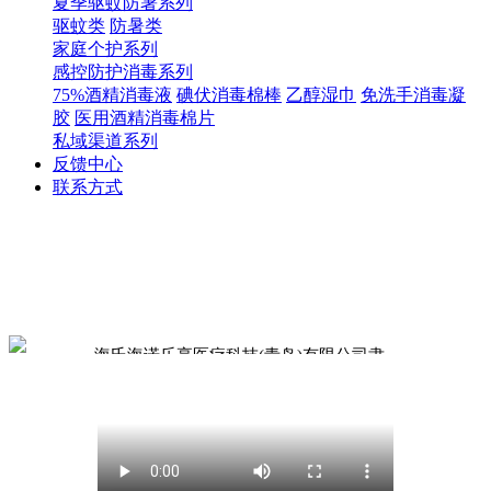
夏季驱蚊防暑系列
驱蚊类
防暑类
家庭个护系列
感控防护消毒系列
75%酒精消毒液
碘伏消毒棉棒
乙醇湿巾
免洗手消毒凝
胶
医用酒精消毒棉片
私域渠道系列
反馈中心
联系方式
海氏海诺乐享医疗科技(青岛)有限公司隶
属于青岛海氏海诺集团，为集团旗下最具
潜力的分公司之一，是一家集冷敷贴、冷
敷凝胶、助眠凝胶、暖贴、口罩、眼罩、
日用百货等产品的自主研发、高级质检、
生产销售于一体的高新技术企业。公司坚
持以“质量为核心，创新为动力”的好产品