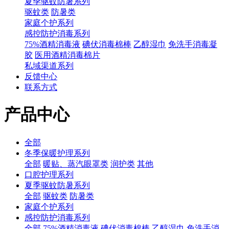
夏季驱蚊防暑系列
驱蚊类
防暑类
家庭个护系列
感控防护消毒系列
75%酒精消毒液
碘伏消毒棉棒
乙醇湿巾
免洗手消毒凝
胶
医用酒精消毒棉片
私域渠道系列
反馈中心
联系方式
产品中心
全部
冬季保暖护理系列
全部
暖贴、蒸汽眼罩类
润护类
其他
口腔护理系列
夏季驱蚊防暑系列
全部
驱蚊类
防暑类
家庭个护系列
感控防护消毒系列
全部
75%酒精消毒液
碘伏消毒棉棒
乙醇湿巾
免洗手消