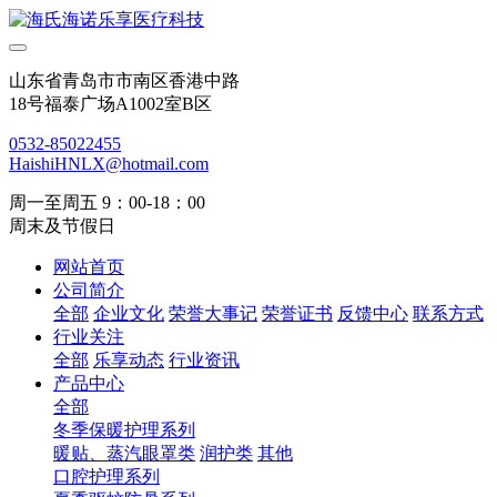
山东省青岛市市南区香港中路
18号福泰广场A1002室B区
0532-85022455
HaishiHNLX@hotmail.com
周一至周五 9：00-18：00
周末及节假日
网站首页
公司简介
全部
企业文化
荣誉大事记
荣誉证书
反馈中心
联系方式
行业关注
全部
乐享动态
行业资讯
产品中心
全部
冬季保暖护理系列
暖贴、蒸汽眼罩类
润护类
其他
口腔护理系列