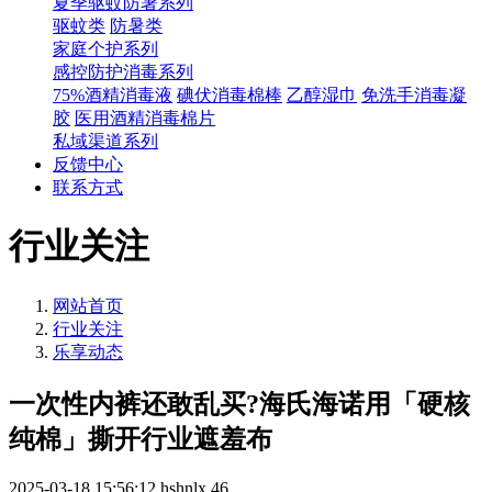
夏季驱蚊防暑系列
驱蚊类
防暑类
家庭个护系列
感控防护消毒系列
75%酒精消毒液
碘伏消毒棉棒
乙醇湿巾
免洗手消毒凝
胶
医用酒精消毒棉片
私域渠道系列
反馈中心
联系方式
行业关注
网站首页
行业关注
乐享动态
一次性内裤还敢乱买?海氏海诺用「硬核
纯棉」撕开行业遮羞布
2025-03-18 15:56:12
hshnlx
46