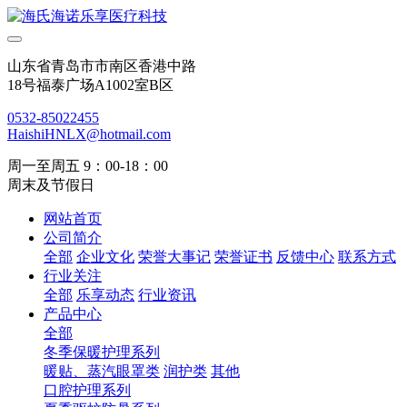
山东省青岛市市南区香港中路
18号福泰广场A1002室B区
0532-85022455
HaishiHNLX@hotmail.com
周一至周五 9：00-18：00
周末及节假日
网站首页
公司简介
全部
企业文化
荣誉大事记
荣誉证书
反馈中心
联系方式
行业关注
全部
乐享动态
行业资讯
产品中心
全部
冬季保暖护理系列
暖贴、蒸汽眼罩类
润护类
其他
口腔护理系列