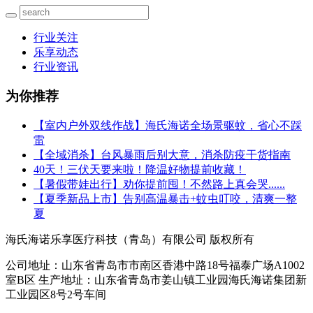
行业关注
乐享动态
行业资讯
为你推荐
【室内户外双线作战】海氏海诺全场景驱蚊，省心不踩
雷
【全域消杀】台风暴雨后别大意，消杀防疫干货指南
40天！三伏天要来啦！降温好物提前收藏！
【暑假带娃出行】劝你提前囤！不然路上真会哭......
【夏季新品上市】告别高温暴击+蚊虫叮咬，清爽一整
夏
海氏海诺乐享医疗科技（青岛）有限公司 版权所有
公司地址：山东省青岛市市南区香港中路18号福泰广场A1002
室B区 生产地址：山东省青岛市姜山镇工业园海氏海诺集团新
工业园区8号2号车间