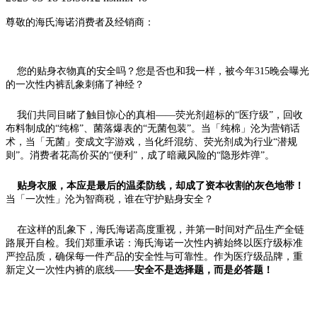
尊敬的海氏海诺消费者及经销商：
您的贴身衣物真的安全吗？您是否也和我一样，被今年
315晚会曝光
的一次性内裤乱象刺痛了神经？
我们共同目睹了触目惊心的真相
——荧光剂超标的“医疗级”，回收
布料制成的“纯棉”、菌落爆表的“无菌包装”。当「纯棉」沦为营销话
术，当「无菌」变成文字游戏，当化纤混纺、荧光剂成为行业“潜规
则”。消费者花高价买的“便利”，成了暗藏风险的“隐形炸弹”。
贴身衣服，本应是最后的温柔防线，却成了资本收割的灰色地带！
当「一次性」沦为智商税，谁在守护贴身安全？
在这样的乱象下，海氏海诺高度重视，并第一时间对产品生产全链
路展开自检。我们郑重承诺：海氏海诺一次性内裤始终以医疗级标准
严控品质，确保每一件产品的安全性与可靠性。作为医疗级品牌，重
新定义一次性内裤的底线
——
安全不是选择题，而是必答题！