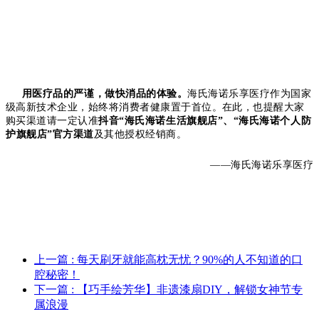
用医疗品的严谨，做快消品的体验。
海氏海诺乐享医疗作为国家
级高新技术企业，始终将消费者健康置于首位。在此，也提醒大家
购买渠道请一定认准
抖音
“海氏海诺生活旗舰店”、“海氏海诺个人防
护旗舰店”官方渠道
及其他授权经销商。
——海氏海诺乐享医疗
上一篇
: 每天刷牙就能高枕无忧？90%的人不知道的口
腔秘密！
下一篇
: 【巧手绘芳华】非遗漆扇DIY，解锁女神节专
属浪漫