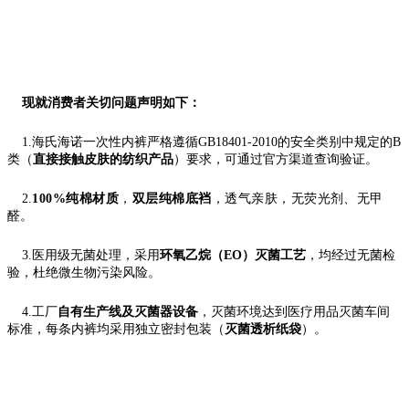
现就消费者关切问题声明如下：
1.
海氏海诺一次性内裤严格遵循
GB18401-2010的安全类别中规定的B
类（
直接接触皮肤的纺织产品
）要求，可通过官方渠道查询验证。
2.
100%纯棉材质
，
双层纯棉底裆
，透气亲肤，无荧光剂、无甲
醛。
3.
医用级无菌处理，采用
环氧乙烷（
EO）灭菌工艺
，均经过无菌检
验，杜绝微生物污染风险。
4.
工厂
自有生产线及灭菌器设备
，灭菌环境达到医疗用品灭菌车间
标准，每条内裤均采用独立密封包装（
灭菌透析纸袋
）。