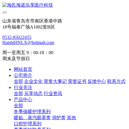
山东省青岛市市南区香港中路
18号福泰广场A1002室B区
0532-85022455
HaishiHNLX@hotmail.com
周一至周五 9：00-18：00
周末及节假日
网站首页
公司简介
全部
企业文化
荣誉大事记
荣誉证书
反馈中心
联系方式
行业关注
全部
乐享动态
行业资讯
产品中心
全部
冬季保暖护理系列
暖贴、蒸汽眼罩类
润护类
其他
口腔护理系列