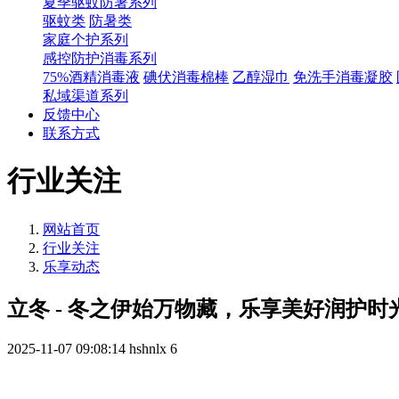
夏季驱蚊防暑系列
驱蚊类
防暑类
家庭个护系列
感控防护消毒系列
75%酒精消毒液
碘伏消毒棉棒
乙醇湿巾
免洗手消毒凝胶
私域渠道系列
反馈中心
联系方式
行业关注
网站首页
行业关注
乐享动态
立冬 - 冬之伊始万物藏，乐享美好润护时
2025-11-07 09:08:14
hshnlx
6