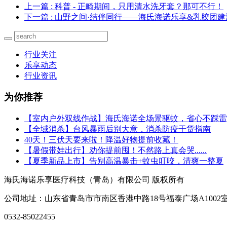
上一篇
: 科普 - 正畸期间，只用清水洗牙套？那可不行！
下一篇
: 山野之间·结伴同行——海氏海诺乐享&乳胶团建
行业关注
乐享动态
行业资讯
为你推荐
【室内户外双线作战】海氏海诺全场景驱蚊，省心不踩雷
【全域消杀】台风暴雨后别大意，消杀防疫干货指南
40天！三伏天要来啦！降温好物提前收藏！
【暑假带娃出行】劝你提前囤！不然路上真会哭......
【夏季新品上市】告别高温暴击+蚊虫叮咬，清爽一整夏
海氏海诺乐享医疗科技（青岛）有限公司 版权所有
公司地址：山东省青岛市市南区香港中路18号福泰广场A100
0532-85022455