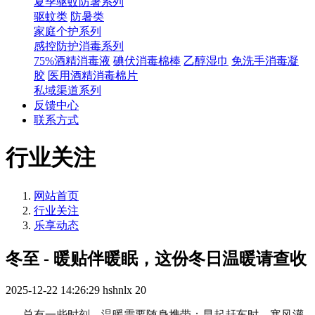
夏季驱蚊防暑系列
驱蚊类
防暑类
家庭个护系列
感控防护消毒系列
75%酒精消毒液
碘伏消毒棉棒
乙醇湿巾
免洗手消毒凝
胶
医用酒精消毒棉片
私域渠道系列
反馈中心
联系方式
行业关注
网站首页
行业关注
乐享动态
冬至 - 暖贴伴暖眠，这份冬日温暖请查收
2025-12-22 14:26:29
hshnlx
20
总有一些时刻，温暖需要随身携带；早起赶车时，寒风灌