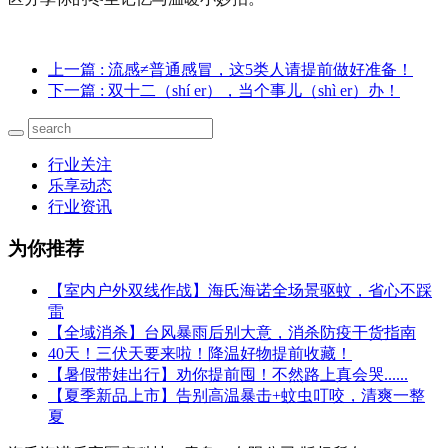
上一篇
: 流感≠普通感冒，这5类人请提前做好准备！
下一篇
: 双十二（shí er），当个事儿（shì er）办！
行业关注
乐享动态
行业资讯
为你推荐
【室内户外双线作战】海氏海诺全场景驱蚊，省心不踩
雷
【全域消杀】台风暴雨后别大意，消杀防疫干货指南
40天！三伏天要来啦！降温好物提前收藏！
【暑假带娃出行】劝你提前囤！不然路上真会哭......
【夏季新品上市】告别高温暴击+蚊虫叮咬，清爽一整
夏