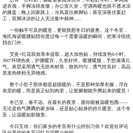
进衣领，手脚冻得发僵；办公室久坐，空调再暖也烘不透冰凉
的膝盖；晚上回家路上，冷风直往裤脚钻；甚至深夜伏案赶
工，双脚冰凉的让人无法集中精神......
一份触手可及的暖意，更能抚慰冬日的疲惫。这个冬至，
海氏海诺暖腰贴陪你度过每一个需要温暖的瞬间，把寒冷统统
挡在门外。
艾灸+红花双效草本提取，超大加热贴，持续发热6小时。
360°环绕热灸，护腰暖宫，久坐好伴。暖腰暖腹，予您满满元
气。表层采用透气无纺布材质，散热均匀，透气性良好，高品
质发热铁粉无异物感。
整个小肚子那块都是超级暖的，不是那种加厚衣服，浮在
表层的暖，而是真正钻到肉里，让脏腑都能升腾起来的暖意！
冬已至，春不远。在最长的夜里，愿你能被温暖包围——
无论是热气腾腾的家乡味，还是贴心贴身的持久暖意。这个冬
至，让温暖如影随形。
今日互动：你们家乡的冬至有什么特别习俗？欢迎在评论
区分享你的冬至记忆与温暖小妙招。