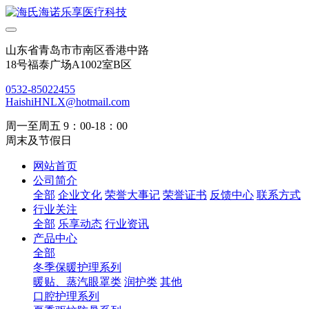
山东省青岛市市南区香港中路
18号福泰广场A1002室B区
0532-85022455
HaishiHNLX@hotmail.com
周一至周五 9：00-18：00
周末及节假日
网站首页
公司简介
全部
企业文化
荣誉大事记
荣誉证书
反馈中心
联系方式
行业关注
全部
乐享动态
行业资讯
产品中心
全部
冬季保暖护理系列
暖贴、蒸汽眼罩类
润护类
其他
口腔护理系列