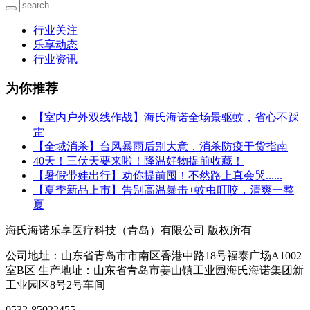
行业关注
乐享动态
行业资讯
为你推荐
【室内户外双线作战】海氏海诺全场景驱蚊，省心不踩
雷
【全域消杀】台风暴雨后别大意，消杀防疫干货指南
40天！三伏天要来啦！降温好物提前收藏！
【暑假带娃出行】劝你提前囤！不然路上真会哭......
【夏季新品上市】告别高温暴击+蚊虫叮咬，清爽一整
夏
海氏海诺乐享医疗科技（青岛）有限公司 版权所有
公司地址：山东省青岛市市南区香港中路18号福泰广场A1002
室B区 生产地址：山东省青岛市姜山镇工业园海氏海诺集团新
工业园区8号2号车间
0532-85022455