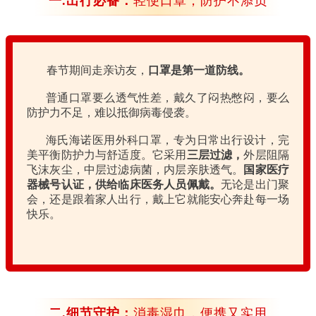
一.出行必备：
轻便口罩，防护不添负
春节期间走亲访友，
口罩是第一道防线。
普通口罩要么透气性差，戴久了闷热憋闷，要么
防护力不足，难以抵御病毒侵袭。
海氏海诺医用外科口罩，专为日常出行设计，完
美平衡防护力与舒适度。它采用
三层过滤，
外层阻隔
飞沫灰尘，中层过滤病菌，内层亲肤透气。
国家医疗
器械号认证，供给临床医务人员佩戴。
无论是出门聚
会，还是跟着家人出行，戴上它就能安心奔赴每一场
快乐。
二.细节守护：
消毒湿巾，便携又实用