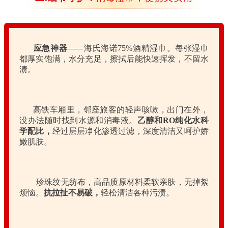
应急神器
——海氏海诺75%酒精湿巾。每张湿巾
都厚实饱满，水分充足，擦拭后能快速挥发，不留水
渍。
高铁车厢里，邻座旅客的轻声咳嗽，出门在外，
没办法随时找到水源和消毒液。
乙醇和RO纯化水科
学配比，
经过层层净化渗透过滤，深度清洁又呵护娇
嫩肌肤。
珍珠纹无纺布，高品质原材料柔软亲肤，无掉絮
烦恼。
抗拉扯不易破，
轻松清洁各种污渍。