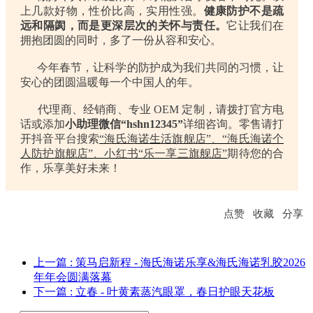
上几款好物，性价比高，实用性强。
健康防护不是疏
远和隔阂，而是更深层次的关怀与责任。
它让我们在
拥抱团圆的同时，多了一份从容和安心。
今年春节，让科学的防护成为我们共同的习惯，让
安心的团圆温暖每一个中国人的年。
代理商、经销商、专业 OEM 定制，请拨打官方电
话或添加
小助理微信“hshn12345”
详细咨询。零售请打
开抖音平台搜索
“海氏海诺生活旗舰店”、“海氏海诺个
人防护旗舰店”、小红书“乐一享三旗舰店”
期待您的合
作，乐享美好未来！
点赞
收藏
分享
上一篇
: 策马启新程 - 海氏海诺乐享&海氏海诺乳胶2026
年年会圆满落幕
下一篇
: 立春 - 叶黄素蒸汽眼罩，春日护眼天花板