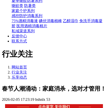
夏季驱蚊防暑系列
驱蚊类
防暑类
家庭个护系列
感控防护消毒系列
75%酒精消毒液
碘伏消毒棉棒
乙醇湿巾
免洗手消毒凝
胶
医用酒精消毒棉片
私域渠道系列
反馈中心
联系方式
行业关注
网站首页
行业关注
乐享动态
春节人潮涌动：家庭消杀，选对才管用！
2026-02-05 17:23:19
hshnlx
53
点击蓝字 关注我们