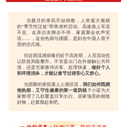
当腊月的寒风开始倒数，人类最大规模
的“季节性迁徙”即将准时启动。高速路上车流
不息、走亲访友脚步不停、家庭聚会欢声笑
语……，这份热闹与团圆，是刻在中国人骨子
里的仪式感。
但近期流感病毒仍处于高发期，人员流动也
让防疫风险攀升。不管是出门在外接触公共环
境，还是宅家接待访客、处理快递，
做好个人
和环境消杀，才能让春节过得安心又舒心。
当团聚的喜悦遇上人潮洪流，
我
们如何既拥
抱热闹，又守住健康的第一道防线？
小诺为大
家整理了几款覆盖日常出行、居家场景的精致
好物，赶紧囤起来吧。