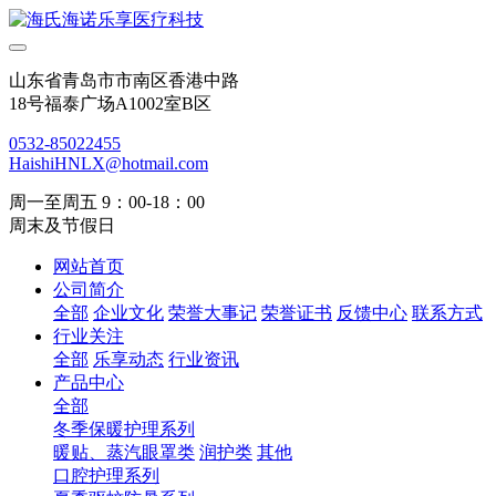
山东省青岛市市南区香港中路
18号福泰广场A1002室B区
0532-85022455
HaishiHNLX@hotmail.com
周一至周五 9：00-18：00
周末及节假日
网站首页
公司简介
全部
企业文化
荣誉大事记
荣誉证书
反馈中心
联系方式
行业关注
全部
乐享动态
行业资讯
产品中心
全部
冬季保暖护理系列
暖贴、蒸汽眼罩类
润护类
其他
口腔护理系列