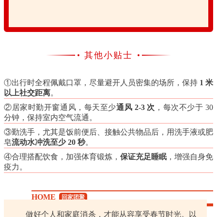
其他小贴士
①出行时全程佩戴口罩，尽量避开人员密集的场所，保持
1 米
以上社交距离
。
②居家时勤开窗通风，每天至少
通风 2-3 次
，每次不少于 30
分钟，保持室内空气流通。
③勤洗手，尤其是饭前便后、接触公共物品后，用洗手液或肥
皂
流动水冲洗至少 20 秒
。
④合理搭配饮食，加强体育锻炼，
保证充足睡眠
，增强自身免
疫力。
HOME
回家团聚
做好个人和家庭消杀，才能从容享受春节时光。以