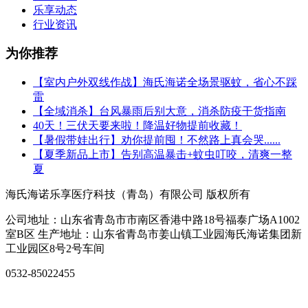
乐享动态
行业资讯
为你推荐
【室内户外双线作战】海氏海诺全场景驱蚊，省心不踩
雷
【全域消杀】台风暴雨后别大意，消杀防疫干货指南
40天！三伏天要来啦！降温好物提前收藏！
【暑假带娃出行】劝你提前囤！不然路上真会哭......
【夏季新品上市】告别高温暴击+蚊虫叮咬，清爽一整
夏
海氏海诺乐享医疗科技（青岛）有限公司 版权所有
公司地址：山东省青岛市市南区香港中路18号福泰广场A1002
室B区 生产地址：山东省青岛市姜山镇工业园海氏海诺集团新
工业园区8号2号车间
0532-85022455