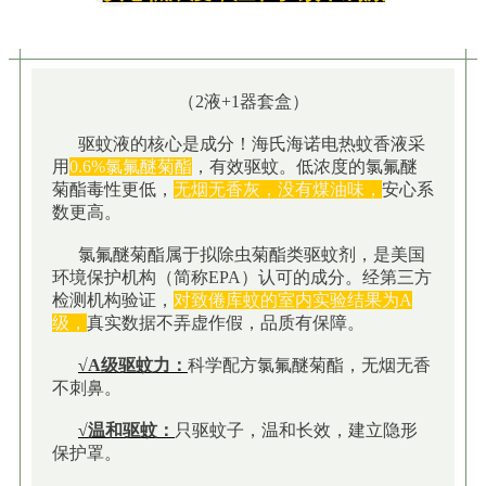
（2液+1器套盒）
驱蚊液的核心是成分！海氏海诺电热蚊香液采
用
0.6%氯氟醚菊酯
，有效驱蚊。低浓度的氯氟醚
菊酯毒性更低，
无烟无香灰，没有煤油味，
安心系
数更高。
氯氟醚菊酯属于拟除虫菊酯类驱蚊剂，是美国
环境保护机构（简称EPA）认可的成分。经第三方
检测机构验证，
对致倦库蚊的室内实验结果为A
级，
真实数据不弄虚作假，品质有保障。
√A级驱蚊力：
科学配方氯氟醚菊酯，无烟无香
不刺鼻。
√温和驱蚊：
只驱蚊子，温和长效，建立隐形
保护罩。