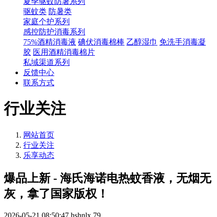
夏季驱蚊防暑系列
驱蚊类
防暑类
家庭个护系列
感控防护消毒系列
75%酒精消毒液
碘伏消毒棉棒
乙醇湿巾
免洗手消毒凝
胶
医用酒精消毒棉片
私域渠道系列
反馈中心
联系方式
行业关注
网站首页
行业关注
乐享动态
爆品上新 - 海氏海诺电热蚊香液，无烟无
灰，拿了国家版权！
2026-05-21 08:50:47
hshnlx
79