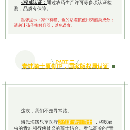
√权威认证：
通过农药生产许可等多项认证检
测，品质有保障。
温馨提示：家中有猫、鱼的话谨慎使用菊酯类成分；
请勿让孩子接触容器，以免误食。
PART 二
青蛙骑士原创IP，国家版权局认证
这次，我们不走寻常路。
海氏海诺乐享医疗
原创IP“青蛙骑士
”
，将吃蚊
虫的青蛙和行侠仗义的骑士结合。看似高冷的“青