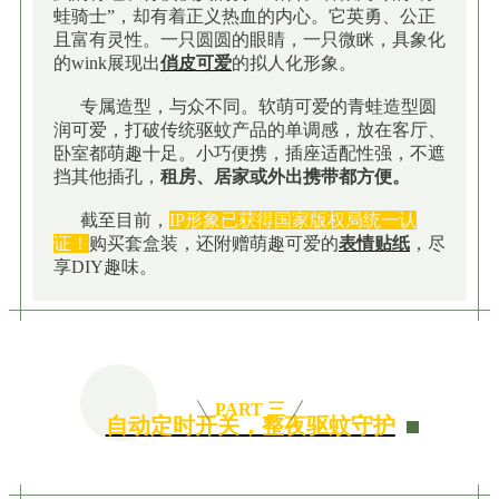
蛙骑士”，却有着正义热血的内心。它英勇、公正
且富有灵性。一只圆圆的眼睛，一只微眯，具象化
的wink展现出
俏皮可爱
的拟人化形象。
专属造型，与众不同。软萌可爱的青蛙造型圆
润可爱，打破传统驱蚊产品的单调感，放在客厅、
卧室都萌趣十足。小巧便携，插座适配性强，不遮
挡其他插孔，
租房、居家或外出携带都方便。
截至目前，
IP形象已获得国家版权局统一认
证！
购买套盒装，还附赠萌趣可爱的
表情贴纸
，尽
享DIY趣味。
PART 三
自动定时开关，整夜驱蚊守护