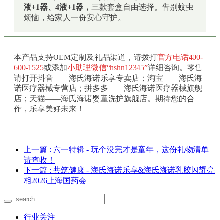
液+1器、4液+1器，
三款套盒自由选择。告别蚊虫
烦恼，给家人一份安心守护。
本产品支持OEM定制及礼品渠道，请拨打
官方电话400-
600-1525
或添加
小助理微信“hshn12345”
详细咨询。零售
请打开抖音——海氏海诺乐享专卖店；淘宝——海氏海
诺医疗器械专营店；拼多多——海氏海诺医疗器械旗舰
店；天猫——海氏海诺婴童洗护旗舰店。期待您的合
作，乐享美好未来！
上一篇
: 六一特辑 - 玩个没完才是童年，这份礼物清单
请查收！
下一篇
: 共筑健康 - 海氏海诺乐享&海氏海诺乳胶闪耀亮
相2026上海国药会
行业关注