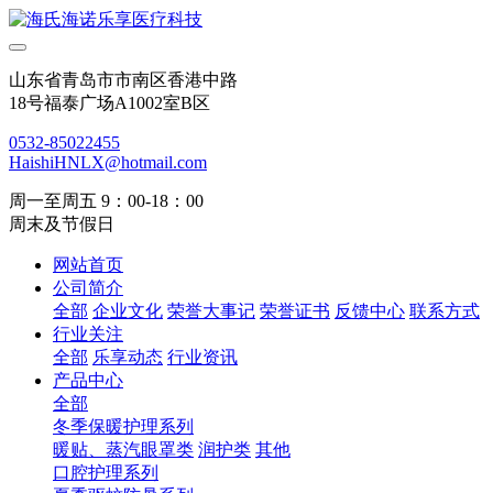
山东省青岛市市南区香港中路
18号福泰广场A1002室B区
0532-85022455
HaishiHNLX@hotmail.com
周一至周五 9：00-18：00
周末及节假日
网站首页
公司简介
全部
企业文化
荣誉大事记
荣誉证书
反馈中心
联系方式
行业关注
全部
乐享动态
行业资讯
产品中心
全部
冬季保暖护理系列
暖贴、蒸汽眼罩类
润护类
其他
口腔护理系列