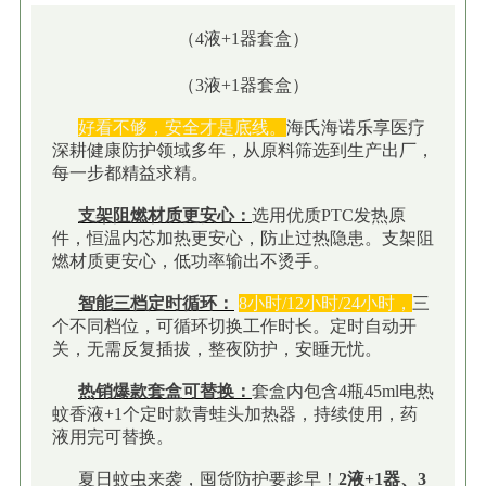
（4液+1器套盒）
（3液+1器套盒）
好看不够，安全才是底线。
海氏海诺乐享医疗
深耕健康防护领域多年，从原料筛选到生产出厂，
每一步都精益求精。
支架阻燃材质更安心：
选用优质PTC发热原
件，恒温内芯加热更安心，防止过热隐患。支架阻
燃材质更安心，低功率输出不烫手。
智能三档定时循环：
8小时/12小时/24小时，
三
个不同档位，可循环切换工作时长。定时自动开
关，无需反复插拔，整夜防护，安睡无忧。
热销爆款套盒可替换：
套盒内包含4瓶45ml电热
蚊香液+1个定时款青蛙头加热器，持续使用，药
液用完可替换。
夏日蚊虫来袭，囤货防护要趁早！
2液+1器、3