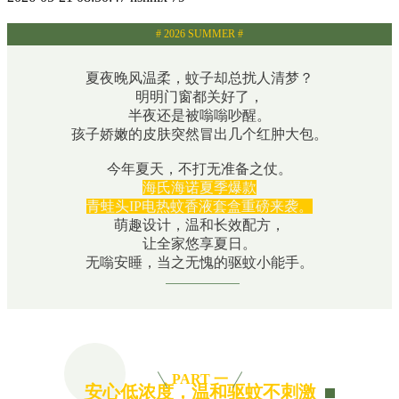
# 2026 SUMMER #
夏夜晚风温柔，蚊子却总扰人清梦？
明明门窗都关好了，
半夜还是被嗡嗡吵醒。
孩子娇嫩的皮肤突然冒出几个红肿大包。
今年夏天，不打无准备之仗。
海氏海诺夏季爆款
青蛙头IP电热蚊香液套盒重磅来袭。
萌趣设计，温和长效配方，
让全家悠享夏日。
无嗡安睡，当之无愧的驱蚊小能手。
PART 一
安心低浓度，温和驱蚊不刺激