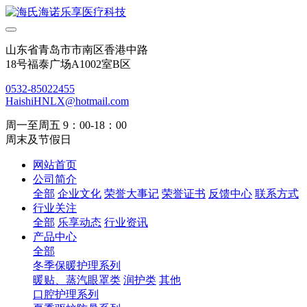
山东省青岛市市南区香港中路
18号福泰广场A1002室B区
0532-85022455
HaishiHNLX@hotmail.com
周一至周五 9：00-18：00
周末及节假日
网站首页
公司简介
全部
企业文化
荣誉大事记
荣誉证书
反馈中心
联系方式
行业关注
全部
乐享动态
行业资讯
产品中心
全部
冬季保暖护理系列
暖贴、蒸汽眼罩类
润护类
其他
口腔护理系列