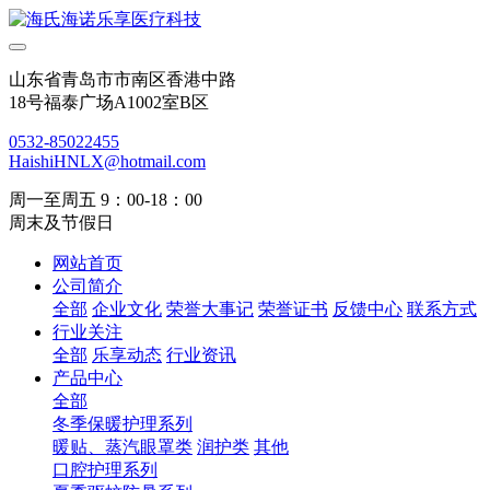
山东省青岛市市南区香港中路
18号福泰广场A1002室B区
0532-85022455
HaishiHNLX@hotmail.com
周一至周五 9：00-18：00
周末及节假日
网站首页
公司简介
全部
企业文化
荣誉大事记
荣誉证书
反馈中心
联系方式
行业关注
全部
乐享动态
行业资讯
产品中心
全部
冬季保暖护理系列
暖贴、蒸汽眼罩类
润护类
其他
口腔护理系列