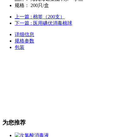
规格：
200只/盒
上一篇
: 棉签（200支）
下一篇
: 医用碘伏消毒棉球
详细信息
规格参数
包装
为您推荐