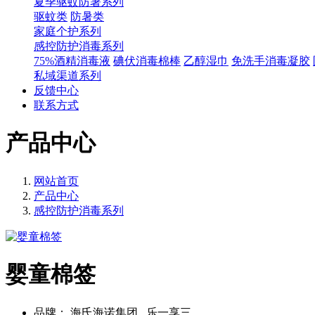
夏季驱蚊防暑系列
驱蚊类
防暑类
家庭个护系列
感控防护消毒系列
75%酒精消毒液
碘伏消毒棉棒
乙醇湿巾
免洗手消毒凝胶
私域渠道系列
反馈中心
联系方式
产品中心
网站首页
产品中心
感控防护消毒系列
婴童棉签
品牌：
海氏海诺集团 , 乐一享三