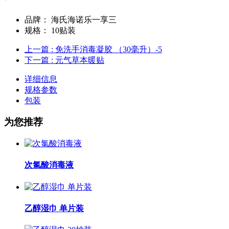
品牌：
海氏海诺乐一享三
规格：
10贴装
上一篇
: 免洗手消毒凝胶 （30毫升）-5
下一篇
: 元气草本暖贴
详细信息
规格参数
包装
为您推荐
次氯酸消毒液
乙醇湿巾 单片装