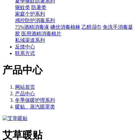
夏季驱蚊防暑系列
驱蚊类
防暑类
家庭个护系列
感控防护消毒系列
75%酒精消毒液
碘伏消毒棉棒
乙醇湿巾
免洗手消毒凝
胶
医用酒精消毒棉片
私域渠道系列
反馈中心
联系方式
产品中心
网站首页
产品中心
冬季保暖护理系列
暖贴、蒸汽眼罩类
艾草暖贴