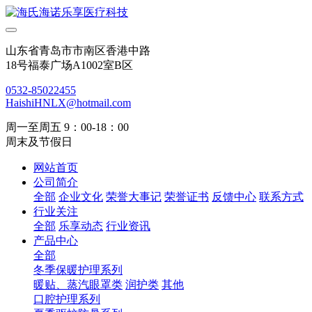
山东省青岛市市南区香港中路
18号福泰广场A1002室B区
0532-85022455
HaishiHNLX@hotmail.com
周一至周五 9：00-18：00
周末及节假日
网站首页
公司简介
全部
企业文化
荣誉大事记
荣誉证书
反馈中心
联系方式
行业关注
全部
乐享动态
行业资讯
产品中心
全部
冬季保暖护理系列
暖贴、蒸汽眼罩类
润护类
其他
口腔护理系列