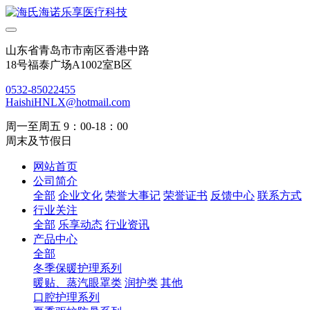
山东省青岛市市南区香港中路
18号福泰广场A1002室B区
0532-85022455
HaishiHNLX@hotmail.com
周一至周五 9：00-18：00
周末及节假日
网站首页
公司简介
全部
企业文化
荣誉大事记
荣誉证书
反馈中心
联系方式
行业关注
全部
乐享动态
行业资讯
产品中心
全部
冬季保暖护理系列
暖贴、蒸汽眼罩类
润护类
其他
口腔护理系列