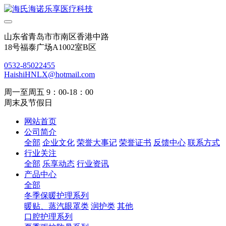
山东省青岛市市南区香港中路
18号福泰广场A1002室B区
0532-85022455
HaishiHNLX@hotmail.com
周一至周五 9：00-18：00
周末及节假日
网站首页
公司简介
全部
企业文化
荣誉大事记
荣誉证书
反馈中心
联系方式
行业关注
全部
乐享动态
行业资讯
产品中心
全部
冬季保暖护理系列
暖贴、蒸汽眼罩类
润护类
其他
口腔护理系列