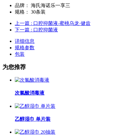
品牌：
海氏海诺乐一享三
规格：
30条装
上一篇
: 口腔抑菌液-蜜桃乌龙·健齿
下一篇
: 口腔抑菌液
详细信息
规格参数
包装
为您推荐
次氯酸消毒液
乙醇湿巾 单片装