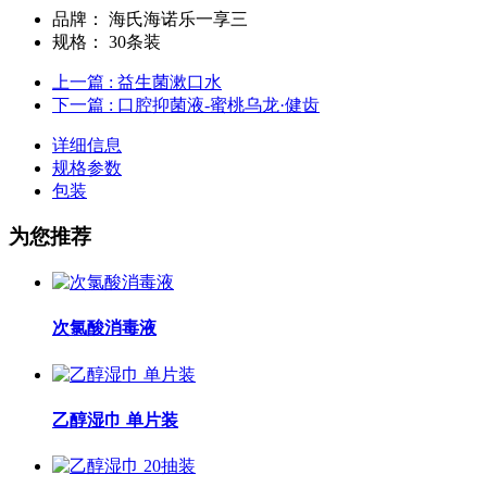
品牌：
海氏海诺乐一享三
规格：
30条装
上一篇
: 益生菌漱口水
下一篇
: 口腔抑菌液-蜜桃乌龙·健齿
详细信息
规格参数
包装
为您推荐
次氯酸消毒液
乙醇湿巾 单片装