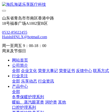
山东省青岛市市南区香港中路
18号福泰广场A1002室B区
0532-85022455
HaishiHNLX@hotmail.com
周一至周五 9：00-18：00
周末及节假日
网站首页
公司简介
全部
企业文化
荣誉大事记
荣誉证书
反馈中心
联系方式
行业关注
全部
乐享动态
行业资讯
产品中心
全部
冬季保暖护理系列
暖贴、蒸汽眼罩类
润护类
其他
口腔护理系列