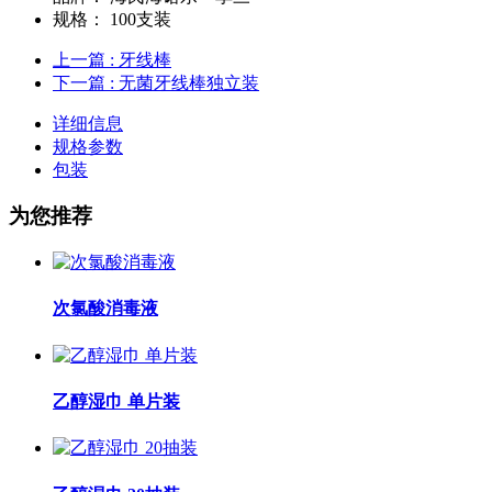
规格：
100支装
上一篇
: 牙线棒
下一篇
: 无菌牙线棒独立装
详细信息
规格参数
包装
为您推荐
次氯酸消毒液
乙醇湿巾 单片装