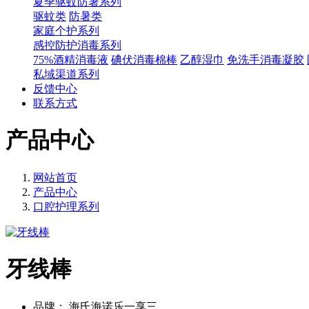
夏季驱蚊防暑系列
驱蚊类
防暑类
家庭个护系列
感控防护消毒系列
75%酒精消毒液
碘伏消毒棉棒
乙醇湿巾
免洗手消毒凝胶
私域渠道系列
反馈中心
联系方式
产品中心
网站首页
产品中心
口腔护理系列
牙线棒
品牌：
海氏海诺乐一享三