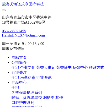
山东省青岛市市南区香港中路
18号福泰广场A1002室B区
0532-85022455
HaishiHNLX@hotmail.com
周一至周五 9：00-18：00
周末及节假日
网站首页
公司简介
全部
企业文化
荣誉大事记
荣誉证书
反馈中心
联系方式
行业关注
全部
乐享动态
行业资讯
产品中心
全部
冬季保暖护理系列
暖贴、蒸汽眼罩类
润护类
其他
口腔护理系列