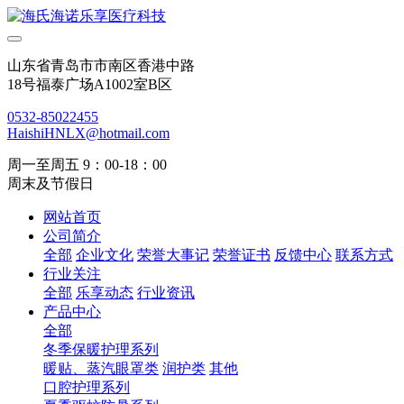
山东省青岛市市南区香港中路
18号福泰广场A1002室B区
0532-85022455
HaishiHNLX@hotmail.com
周一至周五 9：00-18：00
周末及节假日
网站首页
公司简介
全部
企业文化
荣誉大事记
荣誉证书
反馈中心
联系方式
行业关注
全部
乐享动态
行业资讯
产品中心
全部
冬季保暖护理系列
暖贴、蒸汽眼罩类
润护类
其他
口腔护理系列