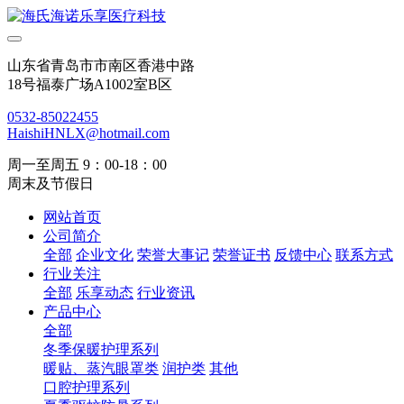
山东省青岛市市南区香港中路
18号福泰广场A1002室B区
0532-85022455
HaishiHNLX@hotmail.com
周一至周五 9：00-18：00
周末及节假日
网站首页
公司简介
全部
企业文化
荣誉大事记
荣誉证书
反馈中心
联系方式
行业关注
全部
乐享动态
行业资讯
产品中心
全部
冬季保暖护理系列
暖贴、蒸汽眼罩类
润护类
其他
口腔护理系列