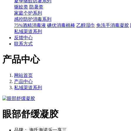
夏季驱蚊防暑系列
驱蚊类
防暑类
家庭个护系列
感控防护消毒系列
75%酒精消毒液
碘伏消毒棉棒
乙醇湿巾
免洗手消毒凝胶
私域渠道系列
反馈中心
联系方式
产品中心
网站首页
产品中心
私域渠道系列
眼部舒缓凝胶
品牌：
海氏海诺乐一享三