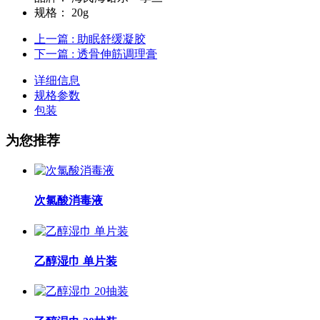
规格：
20g
上一篇
: 助眠舒缓凝胶
下一篇
: 透骨伸筋调理膏
详细信息
规格参数
包装
为您推荐
次氯酸消毒液
乙醇湿巾 单片装