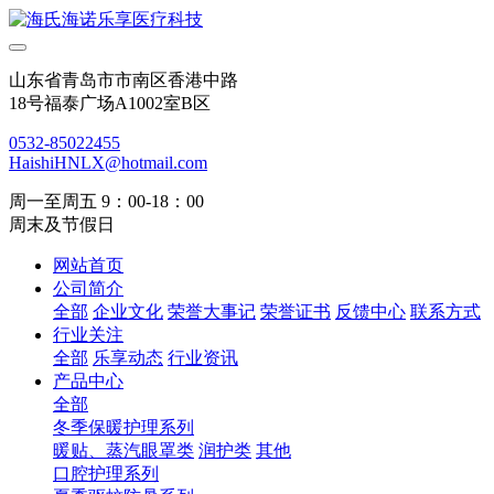
山东省青岛市市南区香港中路
18号福泰广场A1002室B区
0532-85022455
HaishiHNLX@hotmail.com
周一至周五 9：00-18：00
周末及节假日
网站首页
公司简介
全部
企业文化
荣誉大事记
荣誉证书
反馈中心
联系方式
行业关注
全部
乐享动态
行业资讯
产品中心
全部
冬季保暖护理系列
暖贴、蒸汽眼罩类
润护类
其他
口腔护理系列