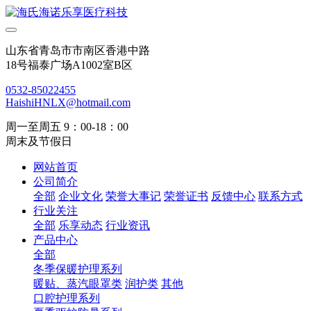
山东省青岛市市南区香港中路
18号福泰广场A1002室B区
0532-85022455
HaishiHNLX@hotmail.com
周一至周五 9：00-18：00
周末及节假日
网站首页
公司简介
全部
企业文化
荣誉大事记
荣誉证书
反馈中心
联系方式
行业关注
全部
乐享动态
行业资讯
产品中心
全部
冬季保暖护理系列
暖贴、蒸汽眼罩类
润护类
其他
口腔护理系列