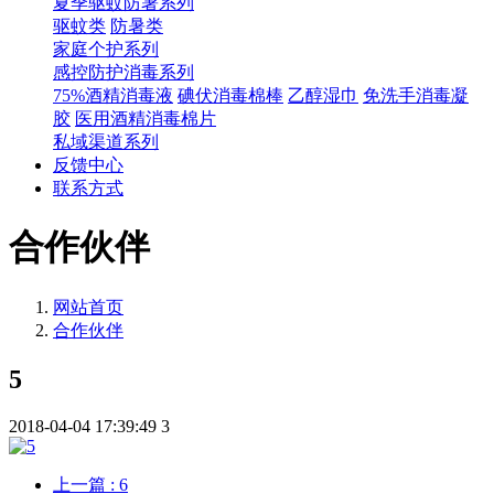
夏季驱蚊防暑系列
驱蚊类
防暑类
家庭个护系列
感控防护消毒系列
75%酒精消毒液
碘伏消毒棉棒
乙醇湿巾
免洗手消毒凝
胶
医用酒精消毒棉片
私域渠道系列
反馈中心
联系方式
合作伙伴
网站首页
合作伙伴
5
2018-04-04 17:39:49
3
上一篇
: 6