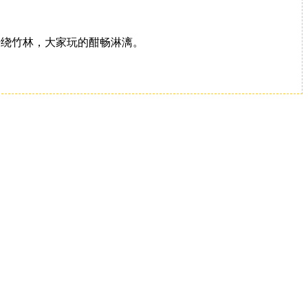
绕竹林，大家玩的酣畅淋漓。