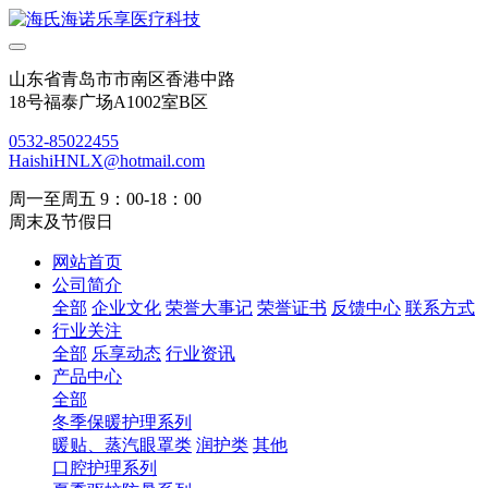
山东省青岛市市南区香港中路
18号福泰广场A1002室B区
0532-85022455
HaishiHNLX@hotmail.com
周一至周五 9：00-18：00
周末及节假日
网站首页
公司简介
全部
企业文化
荣誉大事记
荣誉证书
反馈中心
联系方式
行业关注
全部
乐享动态
行业资讯
产品中心
全部
冬季保暖护理系列
暖贴、蒸汽眼罩类
润护类
其他
口腔护理系列