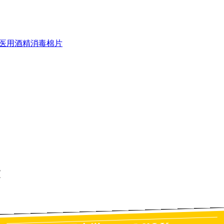
医用酒精消毒棉片
建