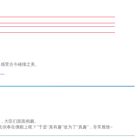
，感受古今碰撞之美。
字，大臣们面面相觑。
奉在佛殿上呢？”于是“真有趣”改为了“真趣”，非常雅致~