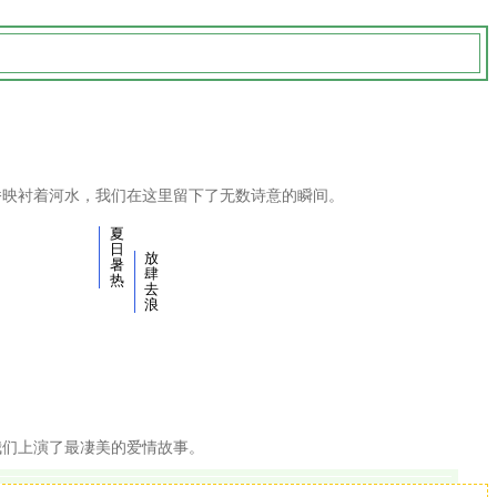
桥映衬着河水，我们在这里留下了无数诗意的瞬间。
夏
日
放
暑
肆
热
去
浪
我们上演了最凄美的爱情故事。