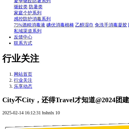
夏季驱蚊防暑系列
驱蚊类
防暑类
家庭个护系列
感控防护消毒系列
75%酒精消毒液
碘伏消毒棉棒
乙醇湿巾
免洗手消毒凝胶
私域渠道系列
反馈中心
联系方式
行业关注
网站首页
行业关注
乐享动态
City不City，还得Travel才知道@2024团
2025-02-14 16:12:31
hshnlx
10