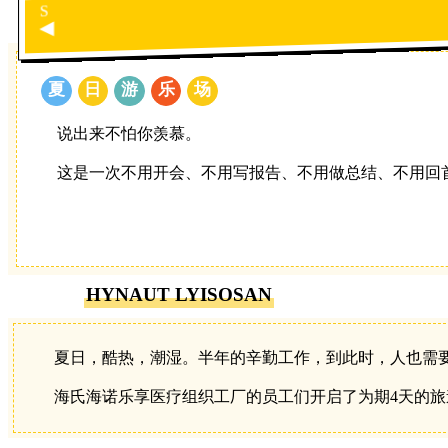
S
◀
夏
日
游
乐
场
说出来不怕你羡慕。
这是一次不用开会、不用写报告、不用做总结、不用回
HYNAUT LYISOSAN
夏日，酷热，潮湿。半年的辛勤工作，到此时，人也需要
海氏海诺乐享医疗组织工厂的员工们开启了为期4天的旅