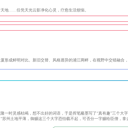
方天地……任凭天光云影净化心灵，疗愈生活烦恼。
大厦形成鲜明对比。新旧交替、风格迥异的浦江两畔，在视野中交错融合
隆一时灵感枯竭，想不出好的词语，于是挥笔蘸墨写了“真有趣”三个大
苏州土地平薄，御赐这三个大字恐怕载不起，可否分一字赐给臣僧，拿去供