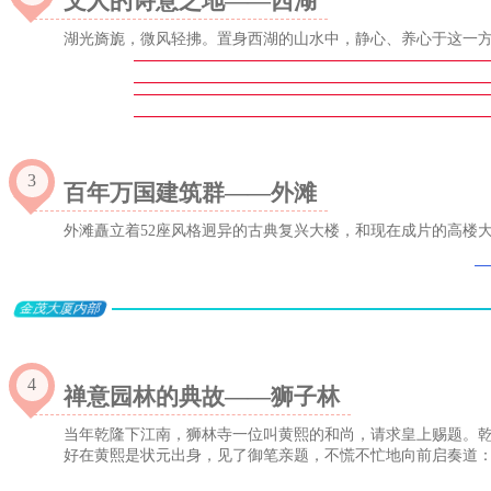
文人的诗意之地——西湖
湖光旖旎，微风轻拂。置身西湖的山水中，静心、养心于这一
3
百年万国建筑群——外滩
外滩矗立着52座风格迥异的古典复兴大楼，和现在成片的高楼
金茂大厦内部
4
禅意园林的典故——狮子林
当年乾隆下江南，狮林寺一位叫黄熙的和尚，请求皇上赐题。乾
好在黄熙是状元出身，见了御笔亲题，不慌不忙地向前启奏道：“