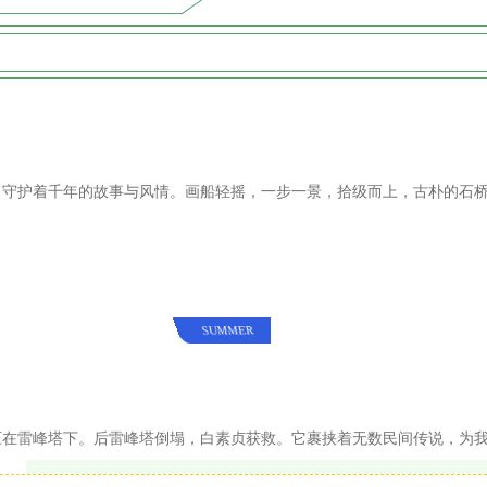
，守护着千年的故事与风情。
画船轻摇，一步一景，拾级而上，古朴的石
SUMMER
压在雷峰塔下。后雷峰塔倒塌，白素贞获救。它裹挟着无数民间传说，为