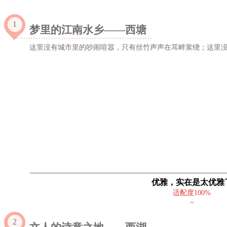
1
梦里的江南水乡——西塘
这里没有城市里的吵闹喧嚣，只有丝竹声声在耳畔萦绕；
这里
优雅，实在是太优雅
适配度100%
~
2