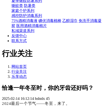
夏季驱蚊防暑系列
驱蚊类
防暑类
家庭个护系列
感控防护消毒系列
75%酒精消毒液
碘伏消毒棉棒
乙醇湿巾
免洗手消毒凝
胶
医用酒精消毒棉片
私域渠道系列
反馈中心
联系方式
行业关注
网站首页
行业关注
乐享动态
恰逢一年冬至时，你的牙齿还好吗？
2025-02-14 16:12:14
hshnlx
45
2024最后一个节气——冬至，来了。