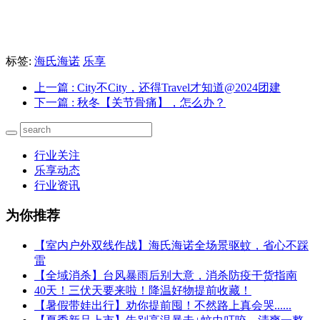
标签:
海氏海诺
乐享
上一篇
: City不City，还得Travel才知道@2024团建
下一篇
: 秋冬【关节骨痛】，怎么办？
行业关注
乐享动态
行业资讯
为你推荐
【室内户外双线作战】海氏海诺全场景驱蚊，省心不踩
雷
【全域消杀】台风暴雨后别大意，消杀防疫干货指南
40天！三伏天要来啦！降温好物提前收藏！
【暑假带娃出行】劝你提前囤！不然路上真会哭......