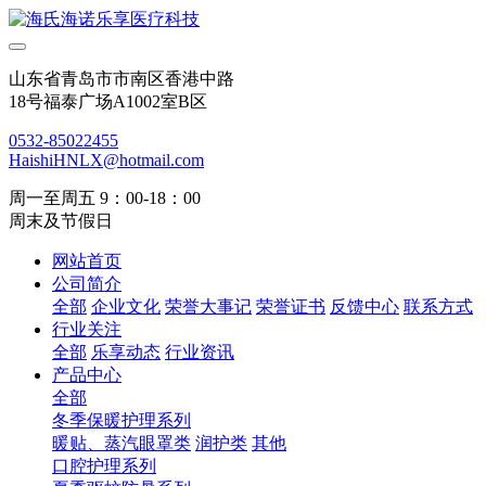
山东省青岛市市南区香港中路
18号福泰广场A1002室B区
0532-85022455
HaishiHNLX@hotmail.com
周一至周五 9：00-18：00
周末及节假日
网站首页
公司简介
全部
企业文化
荣誉大事记
荣誉证书
反馈中心
联系方式
行业关注
全部
乐享动态
行业资讯
产品中心
全部
冬季保暖护理系列
暖贴、蒸汽眼罩类
润护类
其他
口腔护理系列